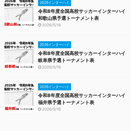
2026インターハイ
令和8年度全国高校サッカーインターハイ
和歌山県予選トーナメント表
2026/5/16
2026インターハイ
令和8年度全国高校サッカーインターハイ
岐阜県予選トーナメント表
2026/5/16
2026インターハイ
令和8年度全国高校サッカーインターハイ
福井県予選トーナメント表
2026/5/16