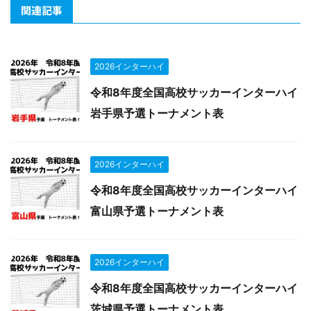
関連記事
2026インターハイ
令和8年度全国高校サッカーインターハイ
岩手県予選トーナメント表
2026インターハイ
令和8年度全国高校サッカーインターハイ
富山県予選トーナメント表
2026インターハイ
令和8年度全国高校サッカーインターハイ
茨城県予選トーナメント表