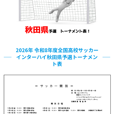
2026年 令和8年度全国高校サッカー
インターハイ秋田県予選トーナメン
ト表