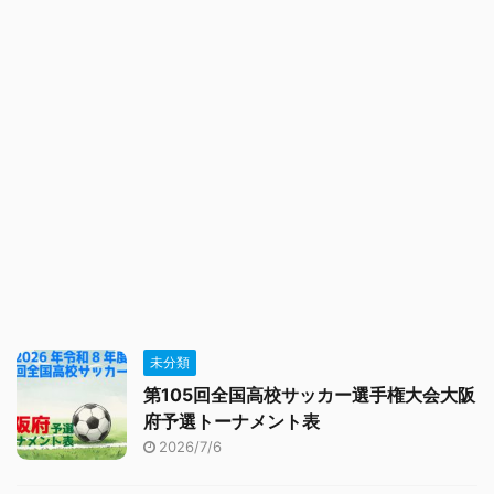
未分類
第105回全国高校サッカー選手権大会大阪
府予選トーナメント表
2026/7/6