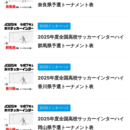
奈良県予選トーナメント表
2025インターハイ
2025年度全国高校サッカーインターハイ
群馬県予選トーナメント表
2025インターハイ
2025年度全国高校サッカーインターハイ
香川県予選トーナメント表
2025インターハイ
2025年度全国高校サッカーインターハイ
岡山県予選トーナメント表