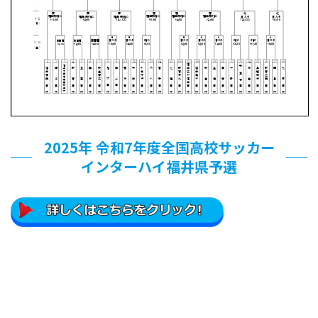
2025年 令和7年度全国高校サッカー
インターハイ福井県予選