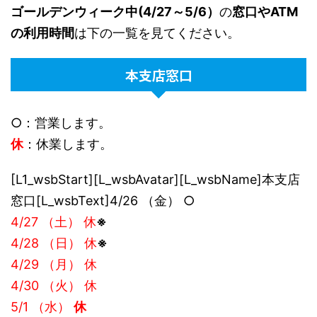
ゴールデンウィーク中(4/27～5/6）
の
窓口やATM
の利用時間
は下の一覧を見てください。
本支店窓口
○：営業します。
休
：休業します。
[L1_wsbStart][L_wsbAvatar][L_wsbName]本支店
窓口[L_wsbText]4/26 （金） ○
4/27 （土） 休
※
4/28 （日） 休
※
4/29 （月） 休
4/30 （火） 休
5/1 （水）
休