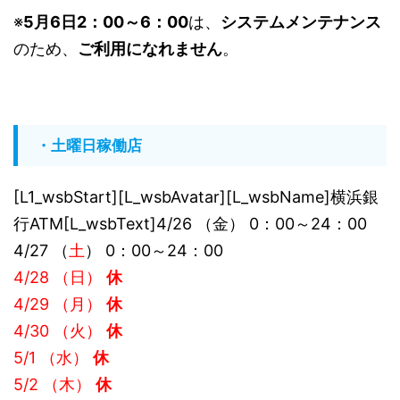
※
5月6日2：00～6：00
は、
システムメンテナンス
のため、
ご利用になれません
。
・土曜日稼働店
[L1_wsbStart][L_wsbAvatar][L_wsbName]横浜銀
行ATM[L_wsbText]4/26 （金） 0：00～24：00
4/27 （
土
） 0：00～24：00
4/28 （日）
休
4/29 （月）
休
4/30 （火）
休
5/1 （水）
休
5/2 （木）
休