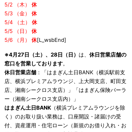
5/2 （木）
休
5/3 （金）
休
5/4 （土）
休
5/5 （日）
休
5/6 （月）
休
[L_wsbEnd]
※
4月27日（土）、28日（日）
は、
休日営業店舗の
窓口を営業しております
。
休日営業店舗
：「はまぎん土日BANK（横浜駅前支
店、横浜プレミアムラウンジ、上大岡支店、町田支
店、湘南シークロス支店）」「はまぎん保険パーラ
ー（湘南シークロス支店内）」
はまぎん土日BANK
（横浜プレミアムラウンジを除
く）のお取り扱い業務は、口座開設・諸届けの受
付、資産運用・住宅ローン（新規のお借り入れ・お