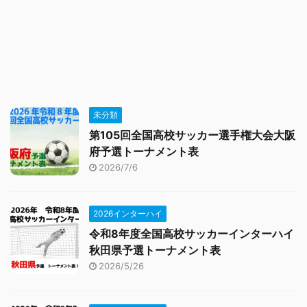
未分類
第105回全国高校サッカー選手権大会大阪
府予選トーナメント表
2026/7/6
2026インターハイ
令和8年度全国高校サッカーインターハイ
秋田県予選トーナメント表
2026/5/26