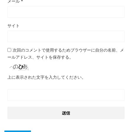
メール
*
サイト
次回のコメントで使用するためブラウザーに自分の名前、メ
ールアドレス、サイトを保存する。
上に表示された文字を入力してください。