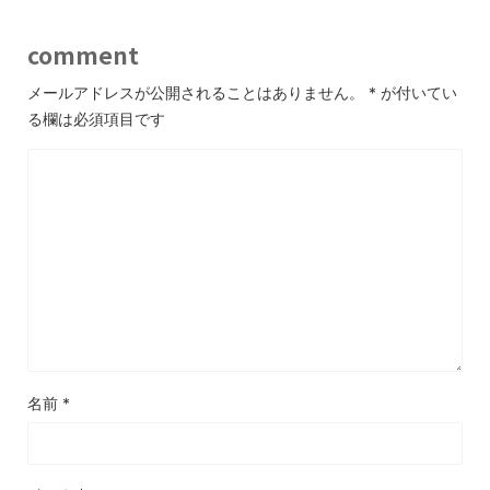
comment
メールアドレスが公開されることはありません。
*
が付いてい
る欄は必須項目です
名前
*