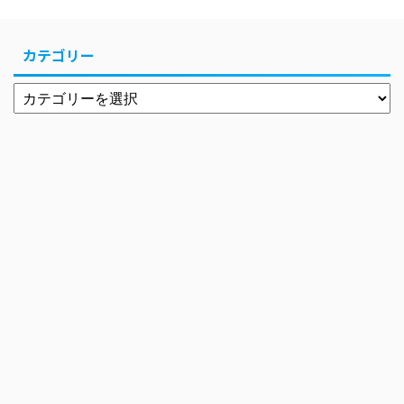
カテゴリー