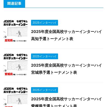
関連記事
2025インターハイ
2025年度全国高校サッカーインターハイ
高知予選トーナメント表
2025インターハイ
2025年度全国高校サッカーインターハイ
宮城県予選トーナメント表
2025インターハイ
2025年度全国高校サッカーインターハイ
愛媛県予選トーナメント表