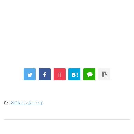
-
2026インターハイ