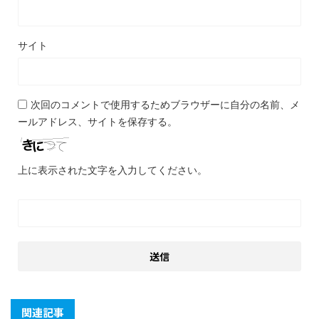
サイト
次回のコメントで使用するためブラウザーに自分の名前、メ
ールアドレス、サイトを保存する。
上に表示された文字を入力してください。
関連記事