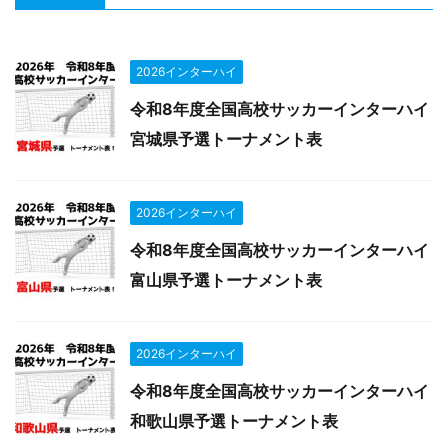
2026インターハイ
令和8年度全国高校サッカーインターハイ
宮城県予選トーナメント表
2026インターハイ
令和8年度全国高校サッカーインターハイ
富山県予選トーナメント表
2026インターハイ
令和8年度全国高校サッカーインターハイ
和歌山県予選トーナメント表