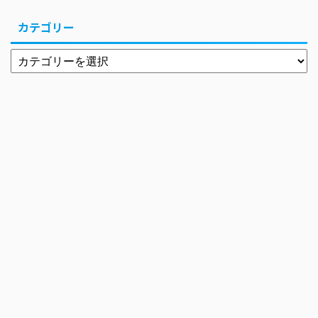
カテゴリー