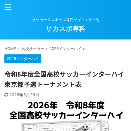
サッカー＆スポーツ専門サイト+その他
サカスポ専科
HOME
>
高校サッカー
>
2026インターハイ
>
2026インターハイ
令和8年度全国高校サッカーインターハイ
東京都予選トーナメント表
2026年5月26日