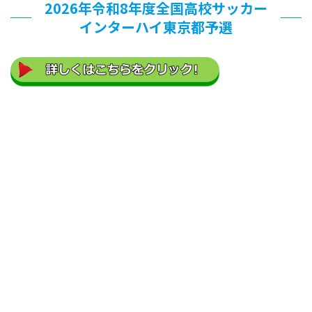
2026年令和8年度全国高校サッカー
インターハイ東京都予選