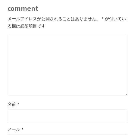
comment
メールアドレスが公開されることはありません。
*
が付いてい
る欄は必須項目です
名前
*
メール
*